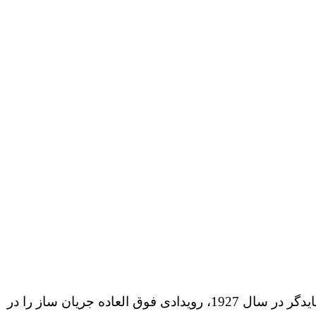
کتاب هستی و زمان، اثری نوشته ی مارتین هایدگر است که نخستین بار در سال 1927 به چاپ رسید. انتشار شاهکار هایدگر در سال 1927، رویدادی فوق العاده جریان ساز را در