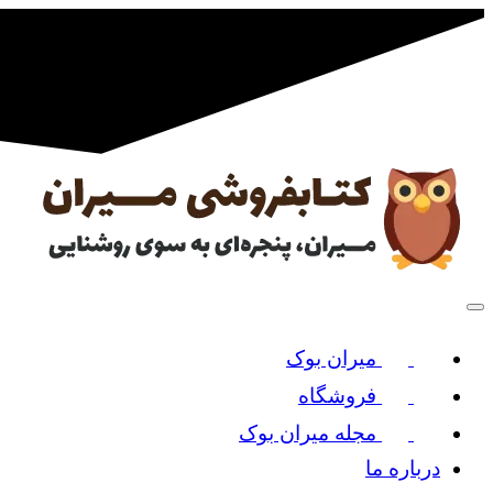
میران بوک
فروشگاه
مجله میران بوک
درباره ما