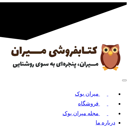
میران بوک
فروشگاه
مجله میران بوک
درباره ما