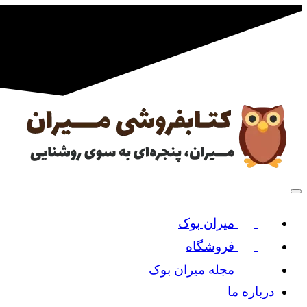
میران بوک
فروشگاه
مجله میران بوک
درباره ما